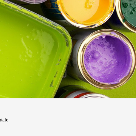
 Carnaval &
Pinturas para el Hogar
asia
ntafe