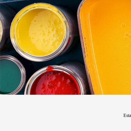
Pintura enTela
Pintura 
Acrí
Esta