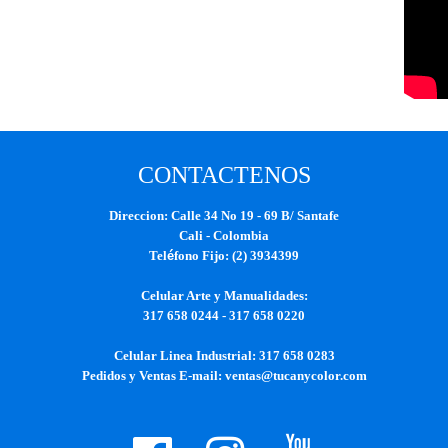
CONTACTENOS
Direccion: Calle 34 No 19 - 69 B/ Santafe
Cali - Colombia
Tel
é
fono Fijo: (2) 3934399
Celular Arte y Manualidades:
317 658 0244 - 317 658 0220
Celular Linea Industrial: 317 658 0283
Pedidos y Ventas E-mail: ventas@tucanycolor.com